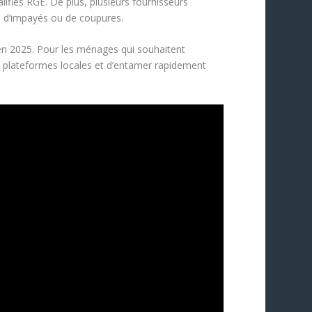
lifiés RGE. De plus, plusieurs fournisseurs
s d’impayés ou de coupures.
r en 2025. Pour les ménages qui souhaitent
s plateformes locales et d’entamer rapidement