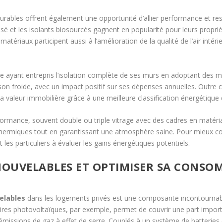
rables offrent également une opportunité d’allier performance et re
ansé et les isolants biosourcés gagnent en popularité pour leurs propri
tériaux participent aussi à l’amélioration de la qualité de l’air intéri
taire ayant entrepris l’isolation complète de ses murs en adoptant des
n froide, avec un impact positif sur ses dépenses annuelles. Outre 
la valeur immobilière grâce à une meilleure classification énergétique
formance, souvent double ou triple vitrage avec des cadres en matér
es thermiques tout en garantissant une atmosphère saine. Pour mieux
 les particuliers à évaluer les gains énergétiques potentiels.
ENOUVELABLES ET OPTIMISER SA CONSO
elables
dans les logements privés est une composante incontournab
aires photovoltaïques, par exemple, permet de couvrir une part import
 émissions de gaz à effet de serre. Couplés à un système de batteries 