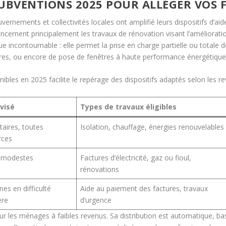
 SUBVENTIONS 2025 POUR ALLÉGER VOS 
vernements et collectivités locales ont amplifié leurs dispositifs d’a
ncernent principalement les travaux de rénovation visant l’amélioratio
ncontournable : elle permet la prise en charge partielle ou totale des
es, ou encore de pose de fenêtres à haute performance énergétique
ibles en 2025 facilite le repérage des dispositifs adaptés selon les rev
 visé
Types de travaux éligibles
taires, toutes
Isolation, chauffage, énergies renouvelables
rces
 modestes
Factures d’électricité, gaz ou fioul,
rénovations
es en difficulté
Aide au paiement des factures, travaux
ère
d’urgence
ur les ménages à faibles revenus. Sa distribution est automatique, bas