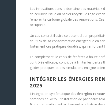
Les innovations dans le domaine des matériaux du
de cellulose issue du papier recyclé, le liège exp
l’empreinte carbone globale des rénovations. Ces ma
occupants.
Un cas concret illustre ce potentiel : un proprié
de 35 % de sa consommation énergétique en saiso
fortement ces pratiques durables, qui renforcent 
En complément, le choix de fenêtres à haute per
contrôlée efficace, contribue à limiter les pert
guides pratiques et des simulations en ligne aident
INTÉGRER LES ÉNERGIES R
2025
L’intégration systématique des
énergies renouv
pérennes en 2025. L’installation de panneaux sol
%, tout en participant activement à la baisse des