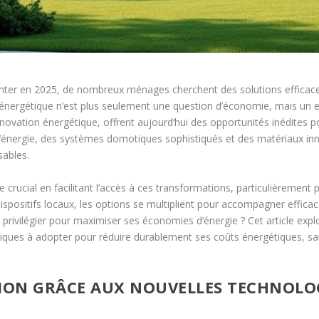
menter en 2025, de nombreux ménages cherchent des solutions efficaces
e énergétique n’est plus seulement une question d’économie, mais un 
ovation énergétique, offrent aujourd’hui des opportunités inédites po
 l’énergie, des systèmes domotiques sophistiqués et des matériaux inn
sables.
 crucial en facilitant l’accès à ces transformations, particulièrement 
t dispositifs locaux, les options se multiplient pour accompagner ef
ns privilégier pour maximiser ses économies d’énergie ? Cet article ex
ques à adopter pour réduire durablement ses coûts énergétiques, sans
ON GRÂCE AUX NOUVELLES TECHNOLOGI