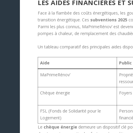
LES AIDES FINANCIÈRES ET
Face à la flambée des coûts énergétiques, les gou
transition énergétique. Ces
subventions 2025
co
Parmi les plus connus, MaPrimeRénov’ est devenue i
pompes à chaleur, de remplacement des chaudièr
Un tableau comparatif des principales aides dispon
Aide
Public
MaPrimeRénov’
Proprié
ressou
Chèque énergie
Foyers
FSL (Fonds de Solidarité pour le
Personn
Logement)
financi
Le
chèque énergie
demeure un dispositif clé po