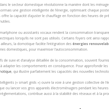
dans le secteur domestique révolutionne la manière dont les ménage
rmais une gestion intelligente de l’énergie, optimisant chaque poste 
és offre la capacité d’ajuster le chauffage en fonction des heures de p
utiles.
 smartphone ou assistants vocaux rendent la consommation transparente
électriques lorsqu’ils ne sont pas utilisés. Certains foyers ont ainsi r
illeurs, la domotique facilite l’intégration des
énergies renouvelab
eries domestiques, pour maximiser l’autoconsommation.
ifs de suivi et d’analyse détaillée de la consommation, souvent fourni
s et à adapter les comportements en conséquence. Pour approfondir l
omotique
, qui illustre parfaitement les capacités des nouvelles technolo
ntelligents (« smart grids ») ouvre la voie à une gestion collective de
ue ou lancer vos gros appareils électroménagers pendant les heures c
s réglementations, contribue aussi à la stabilité des réseaux et à la p