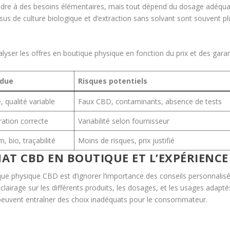
dre à des besoins élémentaires, mais tout dépend du dosage adéquat
us de culture biologique et d’extraction sans solvant sont souvent pl
lyser les offres en boutique physique en fonction du prix et des garan
ndue
Risques potentiels
, qualité variable
Faux CBD, contaminants, absence de tests
ration correcte
Variabilité selon fournisseur
, bio, traçabilité
Moins de risques, prix justifié
HAT CBD EN BOUTIQUE ET L’EXPÉRIENCE
ue physique CBD est d’ignorer l’importance des conseils personnalisés 
n éclairage sur les différents produits, les dosages, et les usages ad
euvent entraîner des choix inadéquats pour le consommateur.