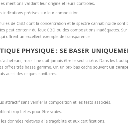
es mentions validant leur origine et leurs contrôles.
 indications précises sur leur composition.
iles de CBD dont la concentration et le spectre cannabinoïde sont bien
anties peut contenir du faux CBD ou des compositions inadéquates. S
ui offrent un excellent exemple de transparence.
IQUE PHYSIQUE : SE BASER UNIQUEMEN
’acheteurs, mais il ne doit jamais être le seul critère. Dans les bouti
 des offres très basse gamme. Or, un prix bas cache souvent
un compr
is aussi des risques sanitaires.
s attractif sans vérifier la composition et les tests associés.
lent trop belles pour être vraies.
 données relatives à la traçabilité et aux certifications.