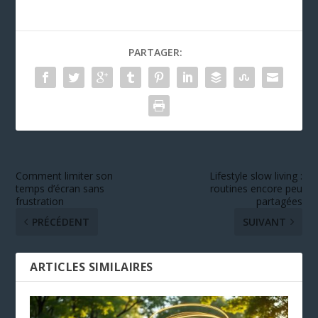
PARTAGER:
Comment limiter son
Lifestyle slow living :
temps d’écran sans
routines encore peu
frustration
partagées
PRÉCÉDENT
SUIVANT
ARTICLES SIMILAIRES