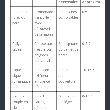
nécessaire
approximatif
Balade en
Promenade
Chaussures
0 €
forêt ou
tranquille
confortables
parc
avec
découverte
de la nature
Rallye
Chasse aux
Smartphone
0-5 €
urbain
trésors ou
ou carnet de
énigmes
notes
dans la ville
Pique-
Repas en
Panier
10-15 €
nique
extérieur,
repas,
romantique
ambiance
couverture
détendue
Jeux en
Jeux de
Matériel de
0-10 €
couple en
cartes,
jeu léger
plein air
pétanque,